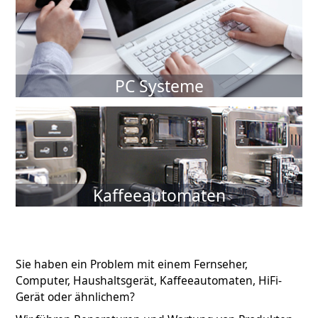
mehr...
PC Systeme
mehr...
Kaffeeautomaten
mehr...
Sie haben ein Problem mit einem Fernseher,
Computer, Haushaltsgerät, Kaffeeautomaten, HiFi-
Gerät oder ähnlichem?